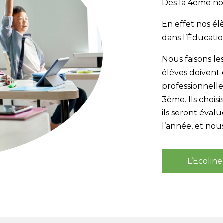
Dès la 4ème nou
En effet nos él
dans l’Éducatio
Nous faisons le
élèves doivent 
professionnelle
3ème. Ils chois
ils seront éval
l’année, et nou
L’Ecoline