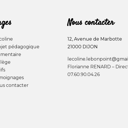
ages
Nous contacter
coline
12, Avenue de Marbotte
ojet pédagogique
21000 DIJON
émentaire
lecoline.lebonpoint@gmai
llège
Florianne RENARD – Direct
ifs
07.60.90.04.26
moignages
us contacter