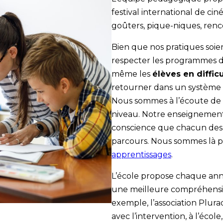
festival international de ciné
goûters, pique-niques, renc
Bien que nos pratiques soien
respecter les programmes de
même les
élèves en diffic
retourner dans un système 
Nous sommes à l’écoute de ch
niveau. Notre enseignement e
conscience que chacun des e
parcours. Nous sommes là p
apprentissages
.
L’école propose chaque ann
une meilleure compréhension
exemple, l’association Plura
avec l’intervention, à l’éco